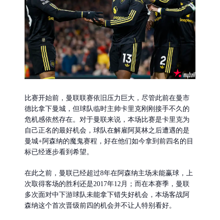
比赛开始前，曼联联赛依旧压力巨大，尽管此前在曼市
德比拿下曼城，但球队临时主帅卡里克刚刚接手不久的
危机感依然存在。对于曼联来说，本场比赛是卡里克为
自己正名的最好机会，球队在解雇阿莫林之后遭遇的是
曼城+阿森纳的魔鬼赛程，好在他们如今拿到前四名的目
标已经逐步看到希望。
在此之前，曼联已经超过8年在阿森纳主场未能赢球，上
次取得客场的胜利还是2017年12月；而在本赛季，曼联
多次面对中下游球队未能拿下错失好机会，本场客战阿
森纳这个首次晋级前四的机会并不让人特别看好。