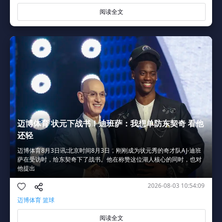
阅读全文
迈博体育 状元下战书！迪班萨：我想单防东契奇 看他
还轻
迈博体育8月3日讯:北京时间8月3日，刚刚成为状元秀的奇才队AJ-迪班
萨在受访时，给东契奇下了战书。他在称赞这位湖人核心的同时，也对
他提出
2026-08-03 10:54:09
迈博体育 篮球
阅读全文