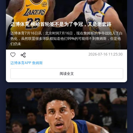
迈博体育 梭哈首轮签不是为了争冠，又是老套路
迈博体育7月16日讯：北京时间7月16日，现在詹姆斯的争夺战陷入了白
热化，虽然联盟很多球队都知道他们99%的可能得不到詹姆斯，但是他
们仍未
2026-07-16 11:25:30
迈博体育APP 詹姆斯
阅读全文