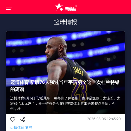
篮球情报
迈博体育 新版76人强过当年宇宙勇？这一次杜兰特错
的离谱
迈博体育8月6日讯:近几年，每每到了休赛期，也许是嫌假日太漫长、太
难熬也太无趣了，杜兰特总是会在社交媒体上冒出头来整点事情。今
年，杜
2026-08-06 12:45:29
迈博体育 篮球