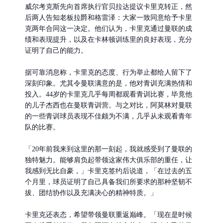
威尔考克斯先向首席执行官贝拉达提议卡里克转正，然
后两人告知老板拉爵和格雷泽：大家一致同意给予卡里
克两年合同这一决定。他们认为，卡里克通过曼联的成
绩和表现提升，以及在卡林顿训练里的良好表现，充分
证明了自己的能力。
据可靠消息称，卡里克的态度、行为举止都给人留下了
深刻印象。尤其令曼联满意的是，他对青训充满热情和
投入。44岁的卡里克几乎每周都观看青训比赛，毕竟他
的儿子杰西也在曼联青训营。与之对比，阿莫林对曼联
的一些青训球员表现不佳颇为不满，几乎从未观看青年
队的比赛。
「20年前我来到这里的那一刻起，我就感受到了曼联的
独特魅力。能够肩负起带领这家伟大俱乐部的重任，让
我感到无比自豪，」卡里克签约后说道，「在过去的五
个月里，球员证明了自己具备我们所要求的那种坚韧不
拔、团结协作以及充满决心的精神特质。」
卡里克还表态，希望带领曼联重返巅峰。「现在是时候