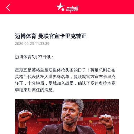
迈博体育 曼联官宣卡里克转正
2026-05-23 11:33:29
迈博体育5月23日讯：
星期五是英格兰足坛集体抢头条的日子！英足总刚公布
英格兰代表队26人世界杯名单，曼联就官方宣布卡里克
转正，十分钟后，曼城加入战团，确认了瓜迪奥拉本赛
季结束后离任的消息。