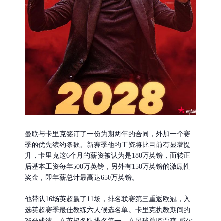
曼联与卡里克签订了一份为期两年的合同，外加一个赛
季的优先续约条款。新赛季他的工资将比目前有显著提
升，卡里克这6个月的薪资被认为是180万英镑，而转正
后基本工资每年500万英镑，另外有150万英镑的激励性
奖金，即年薪总计最高达650万英镑。
他带队16场英超赢了11场，排名联赛第三重返欧冠，入
选英超赛季最佳教练六人候选名单。卡里克执教期间的
36分成绩，在英超各队排名第一。在足球总监贾森·威尔