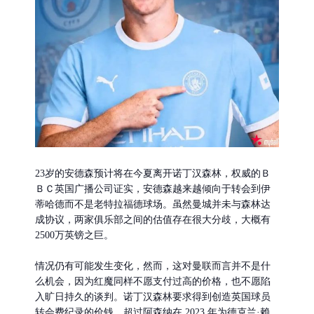
23岁的安德森预计将在今夏离开诺丁汉森林，权威的Ｂ
ＢＣ英国广播公司证实，安德森越来越倾向于转会到伊
蒂哈德而不是老特拉福德球场。虽然曼城并未与森林达
成协议，两家俱乐部之间的估值存在很大分歧，大概有
2500万英镑之巨。
情况仍有可能发生变化，然而，这对曼联而言并不是什
么机会，因为红魔同样不愿支付过高的价格，也不愿陷
入旷日持久的谈判。诺丁汉森林要求得到创造英国球员
转会费纪录的价钱，超过阿森纳在 2023 年为德克兰·赖