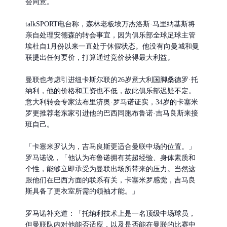
会同意。
talkSPORT电台称，森林老板埃万杰洛斯·马里纳基斯将
亲自处理安德森的转会事宜，因为俱乐部全球足球主管
埃杜自1月份以来一直处于休假状态。他没有向曼城和曼
联提出任何要价，打算通过竞价获得最大利益。
曼联也考虑引进纽卡斯尔联的26岁意大利国脚桑德罗·托
纳利，他的价格和工资也不低，故此俱乐部迟疑不定。
意大利转会专家法布里济奥·罗马诺证实，34岁的卡塞米
罗更推荐老东家引进他的巴西同胞布鲁诺·吉马良斯来接
班自己。
「卡塞米罗认为，吉马良斯更适合曼联中场的位置。」
罗马诺说，「他认为布鲁诺拥有英超经验、身体素质和
个性，能够立即承受为曼联出场所带来的压力。当然这
跟他们在巴西方面的联系有关，卡塞米罗感觉，吉马良
斯具备了更衣室所需的领袖才能。」
罗马诺补充道：「托纳利技术上是一名顶级中场球员，
但曼联队内对他能否适应，以及是否能在曼联的比赛中