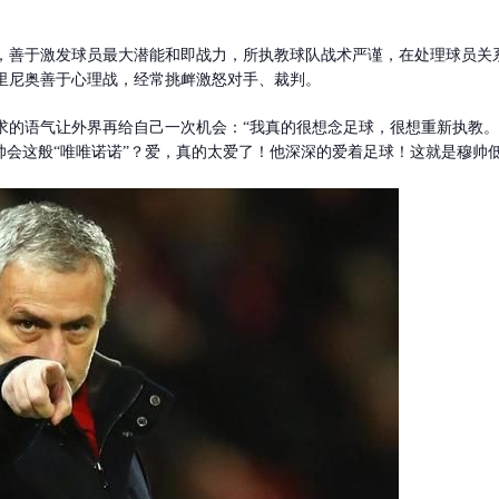
，善于激发球员最大潜能和即战力，所执教球队战术严谨，在处理球员关
里尼奥善于心理战，经常挑衅激怒对手、裁判。
求的语气让外界再给自己一次机会：“我真的很想念足球，很想重新执教。
帅会这般“唯唯诺诺”？爱，真的太爱了！他深深的爱着足球！这就是穆帅