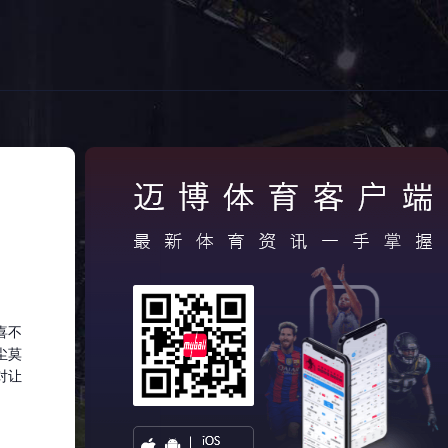
喜不
尘莫
对让