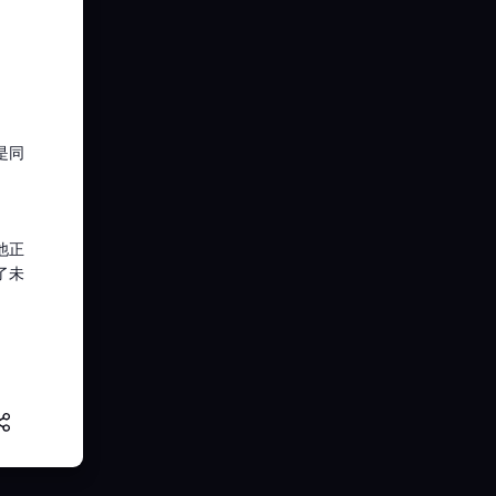
是同
他正
了未