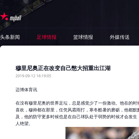
头条新闻
足球情报
篮球情报
外媒传送
穆里尼奥正在改变自己憋大招重出江湖
2019-09-12 16:19:05
迈博体育讯
在没有穆里尼奥的世界足坛，总是感觉少了一份激动。他在的时
喜欢，穆帅都在那里，任凭风霜雨打，寒冬酷暑的磨砺，他都默
及，他的防守更多时候也是在自己球队处于弱势的时候才会发生
人绝望。