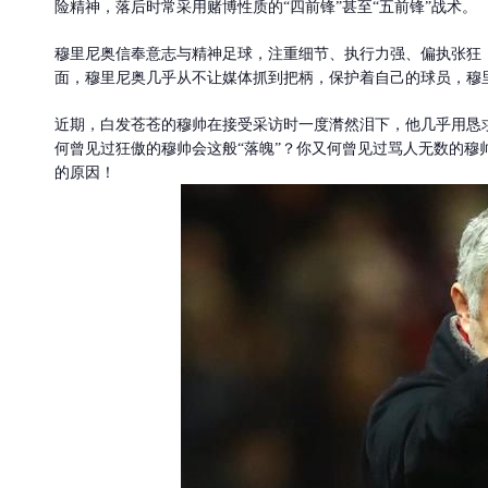
险精神，落后时常采用赌博性质的“四前锋”甚至“五前锋”战术。
穆里尼奥信奉意志与精神足球，注重细节、执行力强、偏执张狂
面，穆里尼奥几乎从不让媒体抓到把柄，保护着自己的球员，穆
近期，白发苍苍的穆帅在接受采访时一度潸然泪下，他几乎用恳
何曾见过狂傲的穆帅会这般“落魄”？你又何曾见过骂人无数的穆
的原因！