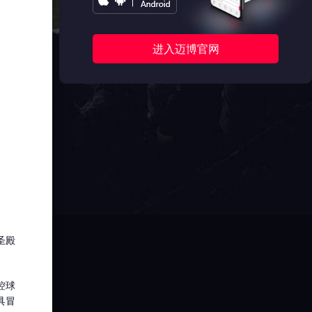
进入迈博官网
圣殿
控球
具冒