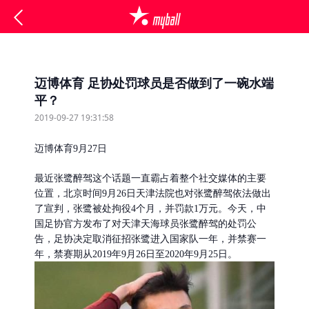
迈博体育 足协处罚球员是否做到了一碗水端
平？
2019-09-27 19:31:58
迈博体育9月27日
最近张鹭醉驾这个话题一直霸占着整个社交媒体的主要
位置，北京时间9月26日天津法院也对张鹭醉驾依法做出
了宣判，张鹭被处拘役4个月，并罚款1万元。今天，中
国足协官方发布了对天津天海球员张鹭醉驾的处罚公
告，足协决定取消征招张鹭进入国家队一年，并禁赛一
年，禁赛期从2019年9月26日至2020年9月25日。