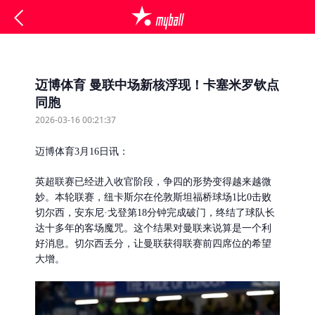
迈博体育 曼联中场新核浮现！卡塞米罗钦点
同胞
2026-03-16 00:21:37
迈博体育3月16日讯：
英超联赛已经进入收官阶段，争四的形势变得越来越微
妙。本轮联赛，纽卡斯尔在伦敦斯坦福桥球场1比0击败
切尔西，安东尼·戈登第18分钟完成破门，终结了球队长
达十多年的客场魔咒。这个结果对曼联来说算是一个利
好消息。切尔西丢分，让曼联获得联赛前四席位的希望
大增。