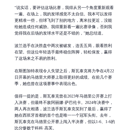
“说实话，要评估这场比赛，我得从另一个角度重新观看
一遍。在场上，我的发球感觉不太自信。我本可以发得
更精准一些，但球飞到了别的地方，离米拉更近，没能
给她造成任何威胁。我得重新看一遍比赛录像，否则我
觉得我在后场的发球水平还是不错的，”她总结道。
波兰选手在决胜盘中两次被破发，连丢五局，眼看胜利
在望。但这位年轻选手最终稳住阵脚，轻松保发，赢得
了这场来之不易的胜利。
在斯图加特表现令人失望之后，斯瓦泰克将力争在4月22
日开幕的马德里大师赛上取得更好的成绩。在前几个赛
季，她也曾在这项赛事中表现出色。
值得一提的是，斯瓦泰克曾在2023年马德里公开赛上打
入决赛，但最终不敌阿丽娜·萨巴伦卡。2024年决赛中，
两人再次相遇，波兰选手斯瓦泰克笑到了最后，赢得了
她在西班牙首都的首个也是唯一一个冠军头衔。去年，
斯瓦泰克在马德里公开赛上闯入半决赛，但以1-6、1-6的
比分惨败于科科·高芙。