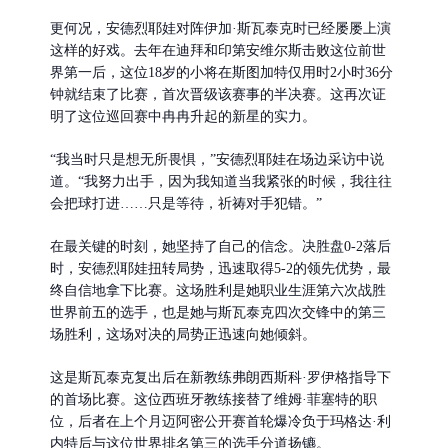
更何况，安德烈耶娃对阵伊加·斯瓦泰克时已经屡屡上演
这样的好戏。去年在迪拜和印第安维尔斯击败这位前世
界第一后，这位18岁的小将在斯图加特仅用时2小时36分
钟就结束了比赛，首次晋级该赛事的半决赛。这再次证
明了这位巡回赛中冉冉升起的新星的实力。
“我当时只是想无所畏惧，”安德烈耶娃在场边采访中说
道。“我努力出手，因为我知道当我紧张的时候，我往往
会把球打进……只是等待，祈祷对手犯错。”
在最关键的时刻，她坚持了自己的信念。决胜盘0-2落后
时，安德烈耶娃扭转局势，迅速取得5-2的领先优势，最
终自信地拿下比赛。这场胜利是她职业生涯第六次战胜
世界前五的选手，也是她与斯瓦泰克四次交锋中的第三
场胜利，这场对决的局势正迅速向她倾斜。
这是斯瓦泰克复出后在新教练弗朗西斯科·罗伊格指导下
的首场比赛。这位西班牙教练接替了维姆·菲塞特的职
位，后者在上个月迈阿密公开赛首轮爆冷负于玛格达·利
内特后与这位世界排名第三的选手分道扬镳。