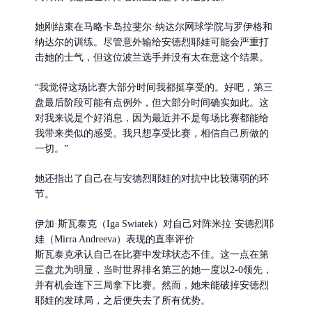
她刚结束在马略卡岛拉斐尔·纳达尔网球学院与罗伊格和
纳达尔的训练。尽管意外输给安德烈耶娃可能会严重打
击她的士气，但这位波兰选手并没有太在意这个结果。
“我觉得这场比赛大部分时间我都挺享受的。好吧，第三
盘最后阶段可能有点例外，但大部分时间确实如此。这
对我来说是个好消息，因为最近并不是每场比赛都能给
我带来类似的感受。我只想享受比赛，相信自己所做的
一切。”
她还指出了自己在与安德烈耶娃的对抗中比较薄弱的环
节。
伊加·斯瓦泰克（Iga Swiatek）对自己对阵米拉·安德烈耶
娃（Mirra Andreeva）表现的直率评价
斯瓦泰克承认自己在比赛中发球状态不佳。这一点在第
三盘尤为明显，当时世界排名第三的她一度以2-0领先，
并有机会连下三局拿下比赛。然而，她未能破掉安德烈
耶娃的发球局，之后便失去了所有优势。