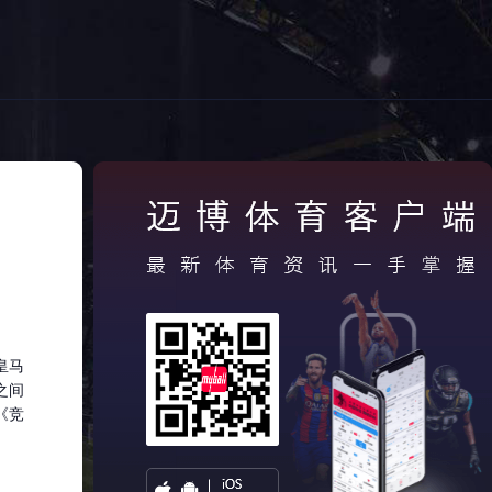
皇马
之间
《竞