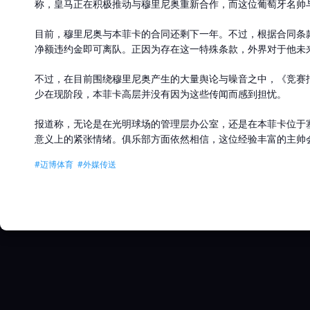
称，皇马正在积极推动与穆里尼奥重新合作，而这位葡萄牙名帅
目前，穆里尼奥与本菲卡的合同还剩下一年。不过，根据合同条款
净额违约金即可离队。正因为存在这一特殊条款，外界对于他未
不过，在目前围绕穆里尼奥产生的大量舆论与噪音之中，《竞赛
少在现阶段，本菲卡高层并没有因为这些传闻而感到担忧。
报道称，无论是在光明球场的管理层办公室，还是在本菲卡位于
意义上的紧张情绪。俱乐部方面依然相信，这位经验丰富的主帅
#迈博体育 #外媒传送