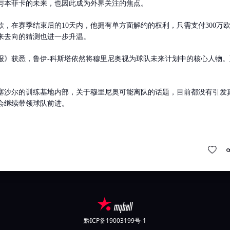
与本菲卡的未来，也因此成为外界关注的焦点。
，在赛季结束后的10天内，他拥有单方面解约的权利，只需支付300万
来去向的猜测也进一步升温。
报》获悉，鲁伊-科斯塔依然将穆里尼奥视为球队未来计划中的核心人物。
塞沙尔的训练基地内部，关于穆里尼奥可能离队的话题，目前都没有引发
会继续带领球队前进。
黔ICP备19003199号-1