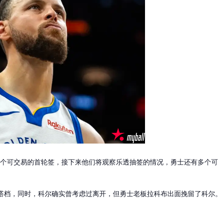
有四个可交易的首轮签，接下来他们将观察乐透抽签的情况，勇士还有多个
搭档，同时，科尔确实曾考虑过离开，但勇士老板拉科布出面挽留了科尔