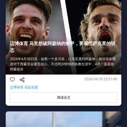
迈博体育 马竞想破阿森纳的铁甲，要看巴萨克星的状
态
2026年4月30日讯：如果一个多月前，让马竞遇到阿森纳，相信很多球
迷对于西蒙尼会毫无信心。不过阿尔特塔的执教生涯中，4月一直是他
的最低谷
2026-04-29 23:31:49
迈博体育 花边花絮
阅读全文