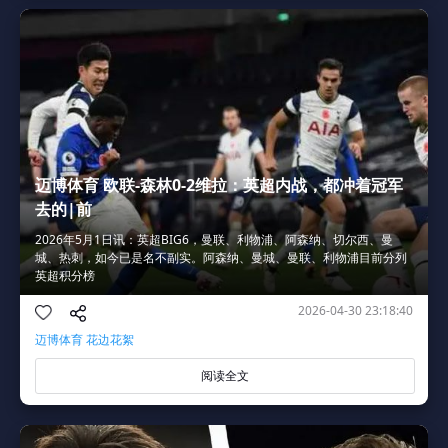
迈博体育 欧联-森林0-2维拉：英超内战，都冲着冠军
去的|前
2026年5月1日讯：英超BIG6，曼联、利物浦、阿森纳、切尔西、曼
城、热刺，如今已是名不副实。阿森纳、曼城、曼联、利物浦目前分列
英超积分榜
2026-04-30 23:18:40
迈博体育 花边花絮
阅读全文