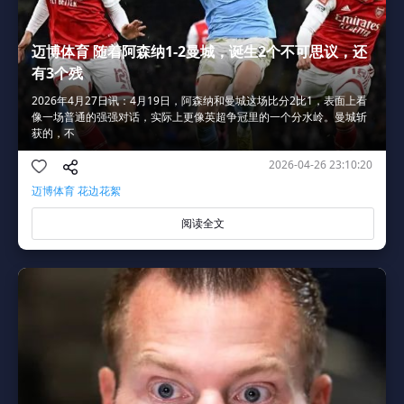
迈博体育 随着阿森纳1-2曼城，诞生2个不可思议，还
有3个残
2026年4月27日讯：4月19日，阿森纳和曼城这场比分2比1，表面上看
像一场普通的强强对话，实际上更像英超争冠里的一个分水岭。曼城斩
获的，不
2026-04-26 23:10:20
迈博体育 花边花絮
阅读全文