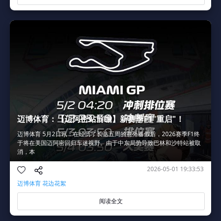
迈博体育：【迈阿密站前瞻】新赛季F1"重启"！
迈博体育 5月2日讯：在经历了长达五周的意外春假后，2026赛季F1终
于将在美国迈阿密回归车迷视野。由于中东局势导致巴林和沙特站被取
消，本
2026-05-01 19:33:53
迈博体育 花边花絮
阅读全文