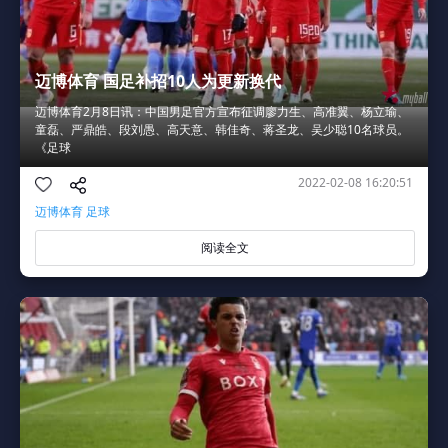
迈博体育 国足补招10人为更新换代
迈博体育2月8日讯：中国男足官方宣布征调廖力生、高准翼、杨立瑜、
童磊、严鼎皓、段刘愚、高天意、韩佳奇、蒋圣龙、吴少聪10名球员。
《足球
2022-02-08 16:20:51
迈博体育 足球
阅读全文