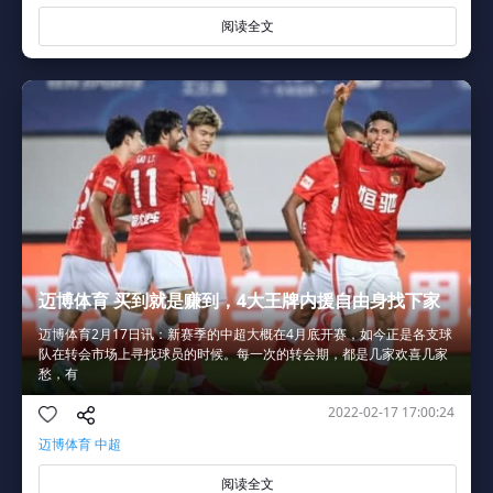
阅读全文
迈博体育 买到就是赚到，4大王牌内援自由身找下家
迈博体育2月17日讯：新赛季的中超大概在4月底开赛，如今正是各支球
队在转会市场上寻找球员的时候。每一次的转会期，都是几家欢喜几家
愁，有
2022-02-17 17:00:24
迈博体育 中超
阅读全文