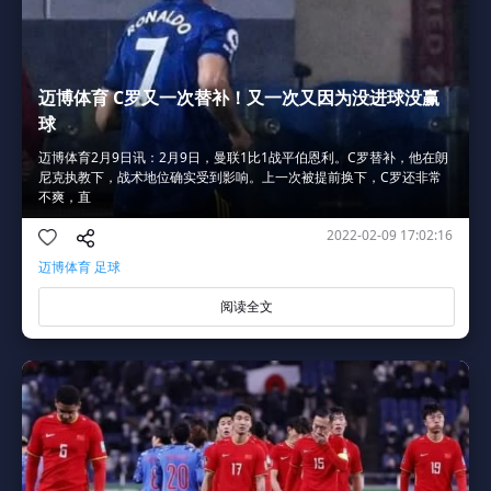
迈博体育 C罗又一次替补！又一次又因为没进球没赢
球
迈博体育2月9日讯：2月9日，曼联1比1战平伯恩利。C罗替补，他在朗
尼克执教下，战术地位确实受到影响。上一次被提前换下，C罗还非常
不爽，直
2022-02-09 17:02:16
迈博体育 足球
阅读全文