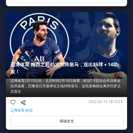
迈博体育 梅西之前45次对阵皇马，送出26球＋14助
攻！
迈博体育2月15日讯：北京时间2月16日凌晨，欧冠1 8首回合对决将会
拉开战幕，巴黎圣日耳曼将在主场对阵皇马，这也是梅西在离开巴萨之
后首次
2022-02-15 18:15:25
迈博体育 欧冠
阅读全文