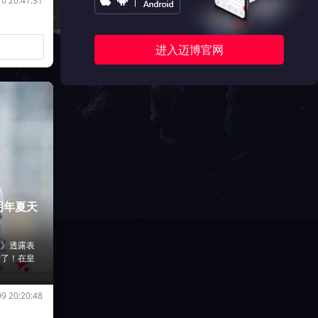
0 20:41:31
进入迈博官网
明年夏天
报》透露表
发了！在皇
9 20:20:48