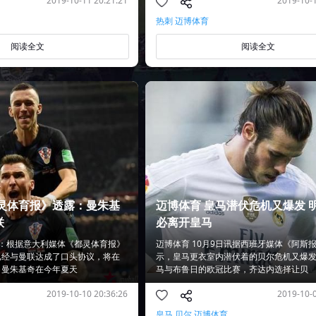
2019-10-11 20:21:21
2019-10-1
热刺 迈博体育
阅读全文
阅读全文
都灵体育报》透露：曼朱基
迈博体育 皇马潜伏危机又爆发 
联
必离开皇马
日讯：根据意大利媒体《都灵体育报》
迈博体育 10月9日讯据西班牙媒体《阿斯
已经与曼联达成了口头协议，将在
示，皇马更衣室内潜伏着的贝尔危机又爆
。曼朱基奇在今年夏天
马与布鲁日的欧冠比赛，齐达内选择让贝
2019-10-10 20:36:26
2019-10-0
皇马 贝尔 迈博体育