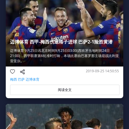
迈博体育 西甲-梅西伤退格子进球 巴萨2-1险胜黄潜
迈博体育 9月25日讯北京时间9月25日03:00(西班牙当地时间24日
21:00)，西甲联赛第6轮准时打响，本场比赛由巴塞罗那主场迎战比利亚
雷亚尔。
2019-09-25 14:50:55
梅西 巴萨 迈博体育
阅读全文