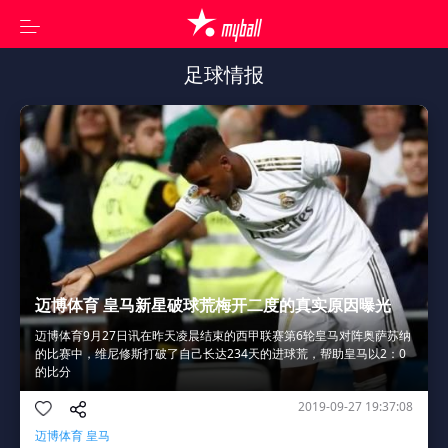
足球情报
迈博体育 皇马新星破球荒梅开二度的真实原因曝光
迈博体育9月27日讯在昨天凌晨结束的西甲联赛第6轮皇马对阵奥萨苏纳
的比赛中，维尼修斯打破了自己长达234天的进球荒，帮助皇马以2：0
的比分
2019-09-27 19:37:08
迈博体育 皇马