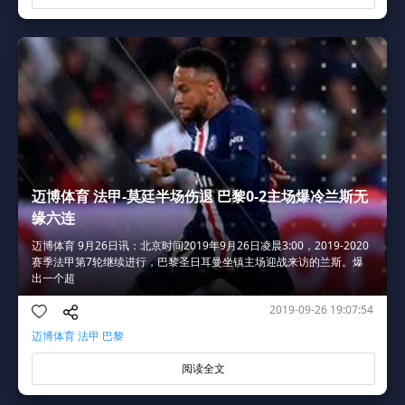
迈博体育 法甲-莫廷半场伤退 巴黎0-2主场爆冷兰斯无
缘六连
迈博体育 9月26日讯：北京时间2019年9月26日凌晨3:00，2019-2020
赛季法甲第7轮继续进行，巴黎圣日耳曼坐镇主场迎战来访的兰斯。爆
出一个超
2019-09-26 19:07:54
迈博体育 法甲 巴黎
阅读全文