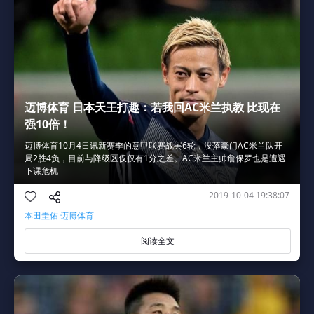
迈博体育 日本天王打趣：若我回AC米兰执教 比现在
强10倍！
迈博体育10月4日讯新赛季的意甲联赛战罢6轮，没落豪门AC米兰队开
局2胜4负，目前与降级区仅仅有1分之差。AC米兰主帅詹保罗也是遭遇
下课危机
2019-10-04 19:38:07
本田圭佑 迈博体育
阅读全文