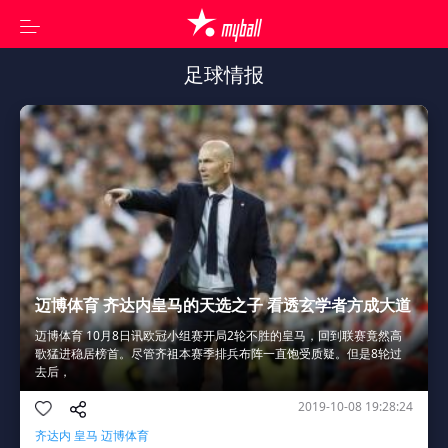
足球情报
迈博体育 齐达内皇马的天选之子 看透玄学者方成大道
迈博体育 10月8日讯欧冠小组赛开局2轮不胜的皇马，回到联赛竟然高
歌猛进稳居榜首。尽管齐祖本赛季排兵布阵一直饱受质疑。但是8轮过
去后，
2019-10-08 19:28:24
齐达内 皇马 迈博体育