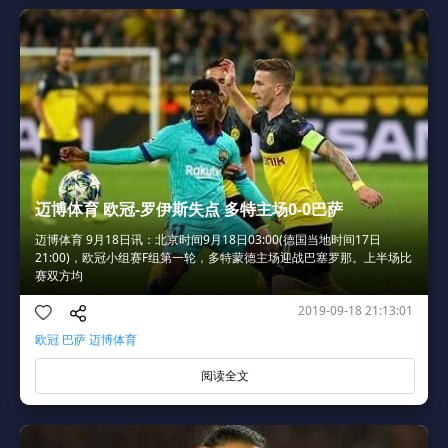
迈博体育 欧冠-罗伊斯失点 多特主场0-0巴萨
迈博体育 9月18日讯：北京时间9月18日03:00(德国当地时间17日
21:00)，欧冠小组赛F组第一轮，多特蒙德主场迎战巴塞罗那。上半场比
赛双方均
2019-09-18 21:13:01
欧冠 巴萨 迈博体育
阅读全文