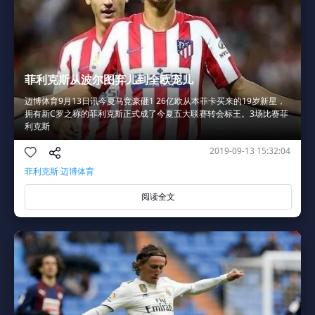
菲利克斯从波尔图弃儿到全欧宠儿
迈博体育9月13日讯今夏马竞豪砸1 26亿欧从本菲卡买来的19岁新星，
拥有新C罗之称的菲利克斯正式成了今夏五大联赛转会标王。3场比赛菲
利克斯
2019-09-13 15:32:04
菲利克斯 迈博体育
阅读全文