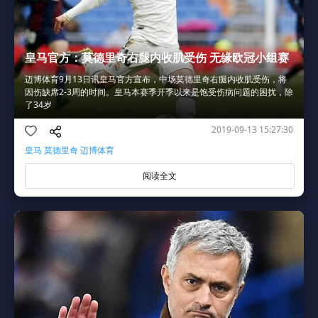
皇马官方：莫德里奇右腿内收肌受伤 无缘欧冠小组赛
迈博体育9月13日讯皇马官方宣布，中场莫德里奇右腿内收肌受伤，将
因伤缺席2-3周的时间。皇马本赛季开季以来是饱受伤病问题的困扰，除
了34岁
2019-09-13 15:27:30
皇马 莫德里奇 迈博体育
阅读全文